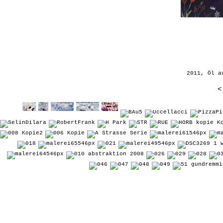
2011, Öl a
<